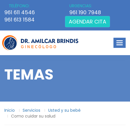
TELÉFONO:
URGENCIAS:
961 611 4546
961 190 7948
961 613 1584
AGENDAR CITA
Men
TEMAS
Inicio
Servicios
Usted y su bebé
Como cuidar su salud