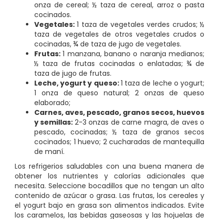
onza de cereal; ½ taza de cereal, arroz o pasta
cocinados.
Vegetales:
1 taza de vegetales verdes crudos; ½
taza de vegetales de otros vegetales crudos o
cocinadas, ¾ de taza de jugo de vegetales.
Frutas:
1 manzana, banano o naranja medianos;
½ taza de frutas cocinadas o enlatadas; ¾ de
taza de jugo de frutas.
Leche, yogurt y queso:
1 taza de leche o yogurt;
1 onza de queso natural; 2 onzas de queso
elaborado;
Carnes, aves, pescado, granos secos, huevos
y semillas:
2-3 onzas de carne magra, de aves o
pescado, cocinadas; ½ taza de granos secos
cocinados; 1 huevo; 2 cucharadas de mantequilla
de maní.
Los refrigerios saludables con una buena manera de
obtener los nutrientes y calorías adicionales que
necesita. Seleccione bocadillos que no tengan un alto
contenido de azúcar o grasa. Las frutas, los cereales y
el yogurt bajo en grasa son alimentos indicados. Evite
los caramelos, las bebidas gaseosas y las hojuelas de