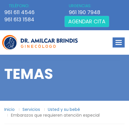
TELÉFONO:
URGENCIAS:
961 611 4546
961 190 7948
961 613 1584
AGENDAR CITA
Men
TEMAS
Inicio
Servicios
Usted y su bebé
Embarazos que requieren atención especial