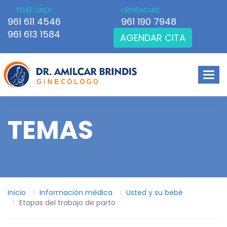
TELÉFONO:
URGENCIAS:
961 611 4546
961 190 7948
961 613 1584
AGENDAR CITA
Men
TEMAS
Inicio
Información médica
Usted y su bebé
Etapas del trabajo de parto